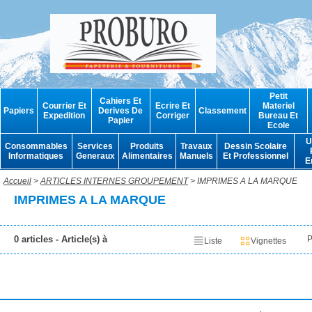
Petit
Cahiers Et
Courrier Et
Ecrire Et
Materiel
Papiers
Derives De
Classement
Expedition
Corriger
Bureau Et
Papier
Ecole
U
Consommables
Services
Produits
Travaux
Dessin Scolaire
Informatiques
Generaux
Alimentaires
Manuels
Et Professionnel
E
Accueil
>
ARTICLES INTERNES GROUPEMENT
> IMPRIMES A LA MARQUE
IMPRIMES A LA MARQUE
0 articles - Article(s) à
P
Liste
Vignettes