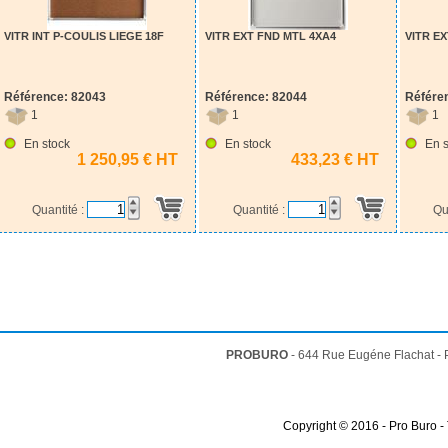
VITR INT P-COULIS LIEGE 18F
VITR EXT FND MTL 4XA4
VITR E
Référence: 82043
Référence: 82044
Référe
1
1
1
En stock
En stock
En s
1 250,95 € HT
433,23 € HT
Quantité :
Quantité :
Qu
PROBURO
- 644 Rue Eugéne Flachat -
Copyright © 2016 - Pro Buro -