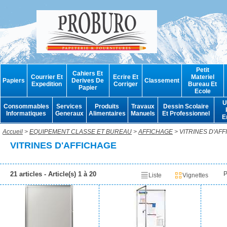
Petit
Cahiers Et
Courrier Et
Ecrire Et
Materiel
Papiers
Derives De
Classement
Expedition
Corriger
Bureau Et
Papier
Ecole
U
Consommables
Services
Produits
Travaux
Dessin Scolaire
Informatiques
Generaux
Alimentaires
Manuels
Et Professionnel
E
Accueil
>
EQUIPEMENT CLASSE ET BUREAU
>
AFFICHAGE
> VITRINES D'AF
VITRINES D'AFFICHAGE
21 articles - Article(s) 1 à 20
P
Liste
Vignettes