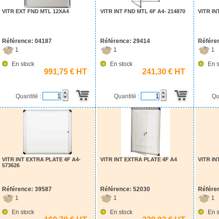
VITR EXT FND MTL 12XA4
VITR INT FND MTL 6F A4- 214870
VITR IN
Référence: 04187
Référence: 29414
Référe
1
1
1
En stock
En stock
En s
991,75 € HT
241,30 € HT
Quantité :
Quantité :
Qu
VITR INT EXTRA PLATE 4F A4-
VITR INT EXTRA PLATE 4F A4
VITR IN
573626
Référence: 39587
Référence: 52030
Référe
1
1
1
En stock
En stock
En s