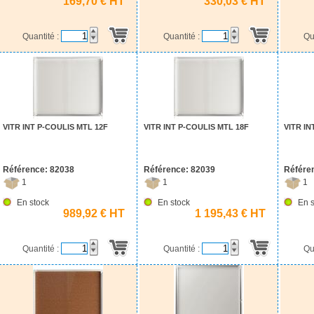
169,70 € HT
330,03 € HT
Quantité :
Quantité :
Qu
VITR INT P-COULIS MTL 12F
VITR INT P-COULIS MTL 18F
VITR I
Référence: 82038
Référence: 82039
Référe
1
1
1
En stock
En stock
En s
989,92 € HT
1 195,43 € HT
Quantité :
Quantité :
Qu