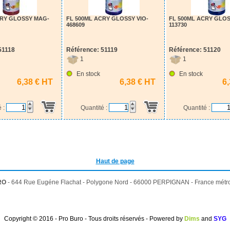
CRY GLOSSY MAG-
FL 500ML ACRY GLOSSY VIO-
FL 500ML ACRY GLOS
468609
113730
51118
Référence: 51119
Référence: 51120
1
1
En stock
En stock
6,38 € HT
6,38 € HT
6
é :
Quantité :
Quantité :
Haut de page
RO
- 644 Rue Eugéne Flachat - Polygone Nord - 66000 PERPIGNAN - France métro
Copyright © 2016 - Pro Buro - Tous droits réservés - Powered by
Dims
and
SYG