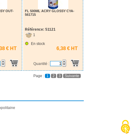
SY OUT-
FL 500ML ACRY GLOSSY CYA-
561715
Référence: 51121
1
En stock
,38 € HT
6,38 € HT
Quantité :
Page :
1
2
3
Suivante
politaine