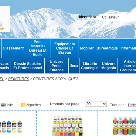
Identifiant
Petit
Equipement
Materiel
Classement
Classe Et
Mobilier
Bureautique
Informat
Bureau Et
Bureau
Ecole
Univers
Article
avaux
Dessin Scolaire
Librairie
Univers
Petite
Jeux
Interne
nuels
Et Professionnel
Catalogue
Magasin
Enfance
Groupem
EL
>
PEINTURES
> PEINTURES ACRYLIQUES
Produits par page :
Liste
Vignettes
Trier par :
Réfé