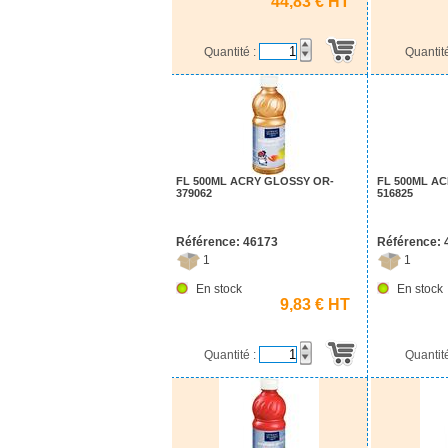
44,83 € HT
Quantité :
Quantit
FL 500ML ACRY GLOSSY OR-
FL 500ML A
379062
516825
Référence: 46173
Référence: 
1
1
En stock
En stock
9,83 € HT
Quantité :
Quantit