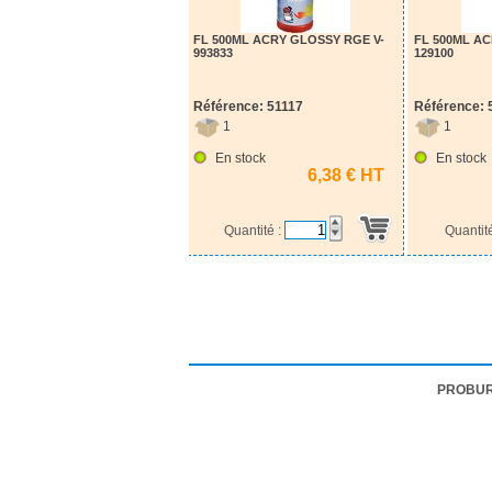
FL 500ML ACRY GLOSSY RGE V-
FL 500ML A
993833
129100
Référence: 51117
Référence: 
1
1
En stock
En stock
6,38 € HT
Quantité :
Quantit
PROBU