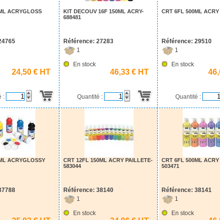
0ML ACRYGLOSS
KIT DECOUV 16F 150ML ACRY-
CRT 6FL 500ML ACR
688481
24765
Référence: 27283
Référence: 29510
1
1
En stock
En stock
24,50 € HT
46,33 € HT
46
é :
Quantité :
Quantité :
0ML ACRYGLOSSY
CRT 12FL 150ML ACRY PAILLETE-
CRT 6FL 500ML ACRY
583044
503471
37788
Référence: 38140
Référence: 38141
1
1
En stock
En stock