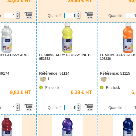
35,83 € HT
34,96 € HT
46
é :
Quantité :
Quantité :
CRY GLOSSY ARG-
FL 500ML ACRY GLOSSY JNE P-
FL 500ML ACRY GLOS
952532
105236
46174
Référence: 51114
Référence: 51115
1
1
En stock
En stock
9,83 € HT
6,38 € HT
6
é :
Quantité :
Quantité :