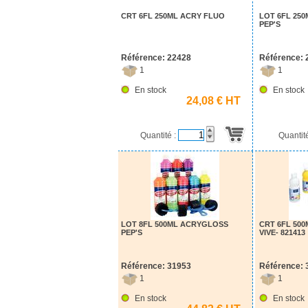
CRT 6FL 250ML ACRY FLUO
LOT 6FL 25
PEP'S
Référence: 22428
Référence: 
1
1
En stock
En stock
24,08 € HT
Quantité :
Quantit
LOT 8FL 500ML ACRYGLOSS
CRT 6FL 50
PEP'S
VIVE- 821413
Référence: 31953
Référence: 
1
1
En stock
En stock