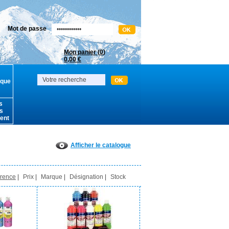
Mot de passe
Mon panier (
0
)
0,00 €
ique
s
s
ent
Afficher le catalogue
rence
|
Prix
|
Marque
|
Désignation
|
Stock