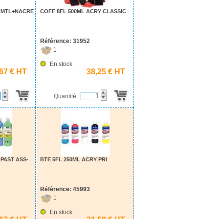
Y MTL+NACRE
COFF 8FL 500ML ACRY CLASSIC
Référence: 31952
1
En stock
,67 € HT
38,25 € HT
Quantité :
 PAST ASS-
BTE 5FL 250ML ACRY PRI
Référence: 45993
1
En stock