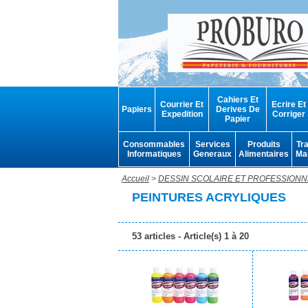
Cahiers Et
Courrier Et
Ecrire Et
Papiers
Derives De
Expedition
Corriger
Papier
Consommables
Services
Produits
Tr
Informatiques
Generaux
Alimentaires
Ma
Accueil
>
DESSIN SCOLAIRE ET PROFESSIONN
PEINTURES ACRYLIQUES
53 articles - Article(s) 1 à 20