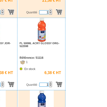
,67 € HT
21,58 € HT
Quantité :
SY JOR-
FL 500ML ACRY GLOSSY ORG-
522598
Référence: 51116
1
En stock
,38 € HT
6,38 € HT
Quantité :