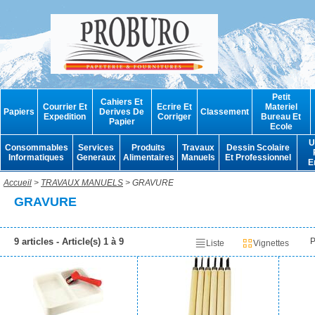
Petit
Cahiers Et
Courrier Et
Ecrire Et
Materiel
Papiers
Derives De
Classement
Expedition
Corriger
Bureau Et
Papier
Ecole
U
Consommables
Services
Produits
Travaux
Dessin Scolaire
Informatiques
Generaux
Alimentaires
Manuels
Et Professionnel
E
Accueil
>
TRAVAUX MANUELS
> GRAVURE
GRAVURE
9 articles - Article(s) 1 à 9
P
Liste
Vignettes