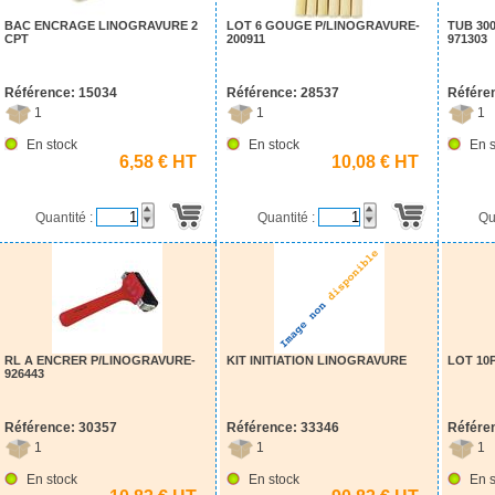
BAC ENCRAGE LINOGRAVURE 2
LOT 6 GOUGE P/LINOGRAVURE-
TUB 30
CPT
200911
971303
Référence: 15034
Référence: 28537
Référe
1
1
1
En stock
En stock
En s
6,58 € HT
10,08 € HT
Quantité :
Quantité :
Qu
RL A ENCRER P/LINOGRAVURE-
KIT INITIATION LINOGRAVURE
LOT 10
926443
Référence: 30357
Référence: 33346
Référe
1
1
1
En stock
En stock
En s