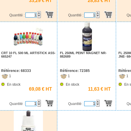
33,29 € HT
28,83 € HT
Quantité :
Quantité :
Qu
CRT 10 FL 500 ML ARTISTICK ASS-
FL 250ML PEINT MAGNET NR-
FL 250
665247
882689
JNE- 68
Référence: 68333
Référence: 72385
Référe
1
1
1
En stock
En stock
En s
69,08 € HT
11,63 € HT
Quantité :
Quantité :
Qu