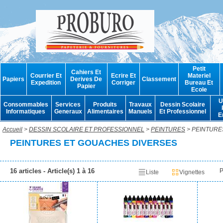
Petit
Cahiers Et
Courrier Et
Ecrire Et
Materiel
Papiers
Derives De
Classement
Expedition
Corriger
Bureau Et
Papier
Ecole
U
Consommables
Services
Produits
Travaux
Dessin Scolaire
Informatiques
Generaux
Alimentaires
Manuels
Et Professionnel
E
Accueil
>
DESSIN SCOLAIRE ET PROFESSIONNEL
>
PEINTURES
> PEINTURE
PEINTURES ET GOUACHES DIVERSES
16 articles - Article(s) 1 à 16
P
Liste
Vignettes