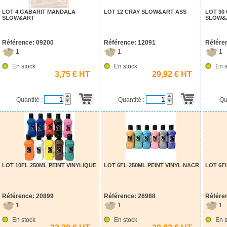
LOT 4 GABARIT MANDALA
LOT 12 CRAY SLOW&ART ASS
LOT 30
SLOW&ART
SLOW&
Référence: 09200
Référence: 12091
Référe
1
1
1
En stock
En stock
En s
3,75 € HT
29,92 € HT
Quantité :
Quantité :
Qu
LOT 10FL 250ML PEINT VINYLIQUE
LOT 6FL 250ML PEINT VINYL NACR
LOT 6F
Référence: 20899
Référence: 26988
Référe
1
1
1
En stock
En stock
En s