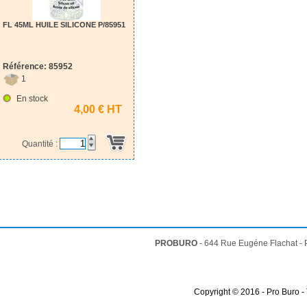
FL 45ML HUILE SILICONE P/85951
Référence: 85952
1
En stock
4,00 € HT
Quantité :
PROBURO
- 644 Rue Eugéne Flachat -
Copyright © 2016 - Pro Buro -