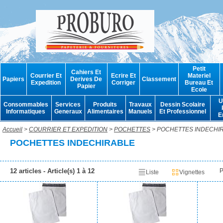
Petit
Cahiers Et
Courrier Et
Ecrire Et
Materiel
Papiers
Derives De
Classement
Expedition
Corriger
Bureau Et
Papier
Ecole
U
Consommables
Services
Produits
Travaux
Dessin Scolaire
Informatiques
Generaux
Alimentaires
Manuels
Et Professionnel
E
Accueil
>
COURRIER ET EXPEDITION
>
POCHETTES
> POCHETTES INDECHI
POCHETTES INDECHIRABLE
12 articles - Article(s) 1 à 12
P
Liste
Vignettes