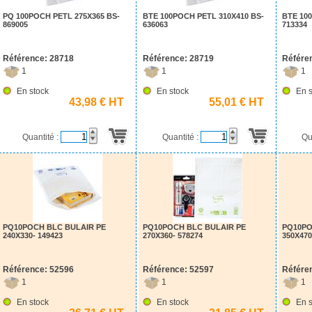
PQ 100POCH PETL 275X365 BS-
BTE 100POCH PETL 310X410 BS-
BTE 10
869005
636063
713334
Référence: 28718
Référence: 28719
Référe
1
1
1
En stock
En stock
En s
43,98 € HT
55,01 € HT
Quantité :
Quantité :
Qu
PQ10POCH BLC BULAIR PE
PQ10POCH BLC BULAIR PE
PQ10PO
240X330- 149423
270X360- 578274
350X470
Référence: 52596
Référence: 52597
Référe
1
1
1
En stock
En stock
En s