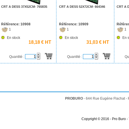
CRT A DESS 37X52CM- 765835
CRT A DESS 52X72CM- 664346
CRT A 
Référence: 10908
Référence: 10909
Référe
1
1
1
En stock
En stock
En s
18,18 € HT
31,03 € HT
Quantité :
Quantité :
Qu
PROBURO
- 644 Rue Eugéne Flachat -
Copyright © 2016 - Pro Buro -