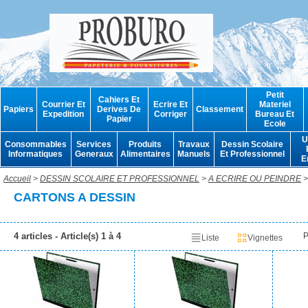
Petit
Cahiers Et
Courrier Et
Ecrire Et
Materiel
Papiers
Derives De
Classement
Expedition
Corriger
Bureau Et
Papier
Ecole
U
Consommables
Services
Produits
Travaux
Dessin Scolaire
Informatiques
Generaux
Alimentaires
Manuels
Et Professionnel
E
Accueil
>
DESSIN SCOLAIRE ET PROFESSIONNEL
>
A ECRIRE OU PEINDRE
>
CARTONS A DESSIN
4 articles - Article(s) 1 à 4
P
Liste
Vignettes