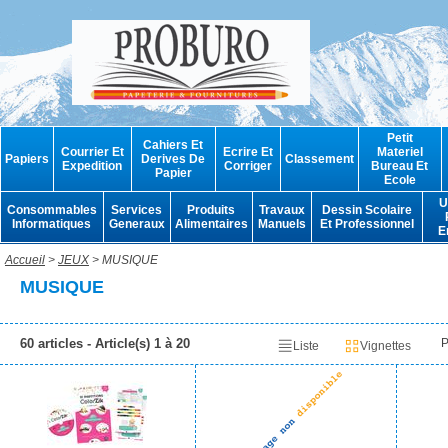
Petit
Cahiers Et
Courrier Et
Ecrire Et
Materiel
Papiers
Derives De
Classement
Expedition
Corriger
Bureau Et
Papier
Ecole
U
Consommables
Services
Produits
Travaux
Dessin Scolaire
Informatiques
Generaux
Alimentaires
Manuels
Et Professionnel
E
Accueil
>
JEUX
> MUSIQUE
MUSIQUE
60 articles - Article(s) 1 à 20
P
Liste
Vignettes