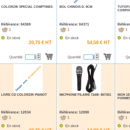
COLORZIK SPECIAL COMPTINES
BOL CHINOIS D. 9CM
TUTOFU
CORPO
Référence: 04369
Référence: 04371
Référe
1
1
1
En stock
En stock
En s
20,75 € HT
54,58 € HT
Quantité :
Quantité :
Qu
LIVRE CD COLORZIK PIANOT
MICPHONE FILAIRE 72dB- 807301
MON 1E
FORME
Référence: 12034
Référence: 12090
Référe
1
1
1
En stock
En stock
En s