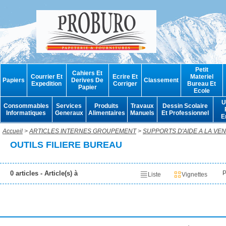
Petit
Cahiers Et
Courrier Et
Ecrire Et
Materiel
Papiers
Derives De
Classement
Expedition
Corriger
Bureau Et
Papier
Ecole
U
Consommables
Services
Produits
Travaux
Dessin Scolaire
Informatiques
Generaux
Alimentaires
Manuels
Et Professionnel
E
Accueil
>
ARTICLES INTERNES GROUPEMENT
>
SUPPORTS D'AIDE A LA VE
OUTILS FILIERE BUREAU
0 articles - Article(s) à
P
Liste
Vignettes